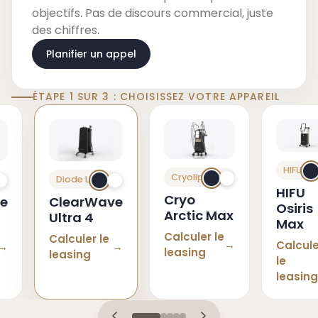
objectifs. Pas de discours commercial, juste
des chiffres.
Planifier un appel
ÉTAPE 1 SUR 3 : CHOISISSEZ VOTRE APPAREIL
HIFU
Cryolipolyse
Diode Laser
HIFU
Cryo
e
ClearWave
Osiris
Arctic Max
Ultra 4
Max
Calculer le
Calculer le
Calcule
leasing
leasing
le
leasing