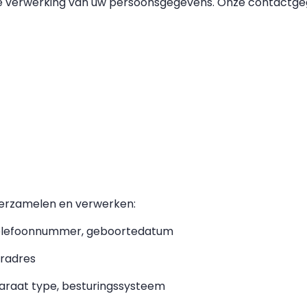
 de verwerking van uw persoonsgegevens. Onze contactgeg
verzamelen en verwerken:
, telefoonnummer, geboortedatum
uradres
araat type, besturingssysteem