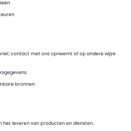
gieën
keuren
sbrief, contact met ons opneemt of op andere wijze
iksgegevens.
enbare bronnen.
n het leveren van producten en diensten.