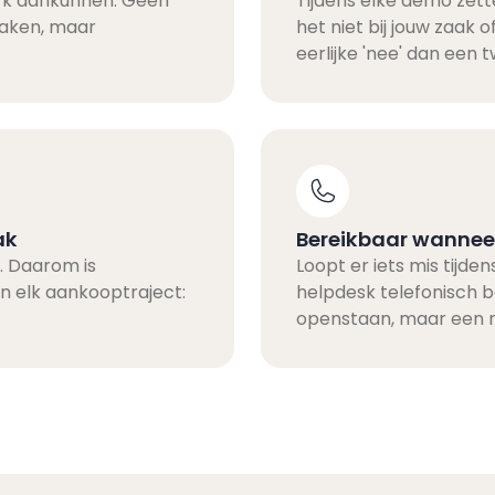
erk aankunnen. Geen
Tijdens elke demo zet
aken, maar
het niet bij jouw zaak 
eerlijke 'nee' dan een tw
ak
Bereikbaar wanneer
. Daarom is
Loopt er iets mis tijd
an elk aankooptraject:
helpdesk telefonisch b
openstaan, maar een m