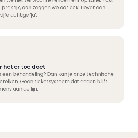
ten we het verwachte rendement op tafel. Past
of praktijk, dan zeggen we dat ook. Liever een
ijfelachtige 'ja'.
 het er toe doet
ens een behandeling? Dan kan je onze technische
ereiken. Geen ticketsysteem dat dagen blijft
ens aan de lijn.