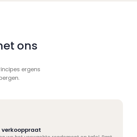
met ons
incipes ergens
rbergen.
en verkooppraat